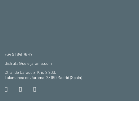
+34 91 841 76 49
disfruta@ceieljarama.com
Ctra. de Caraquiz, Km. 2,200,
Talamanca de Jarama, 28160 Madrid (Spain)
I
F
Y
n
a
o
s
c
u
t
e
t
a
b
u
g
o
b
r
o
e
a
k
m
-