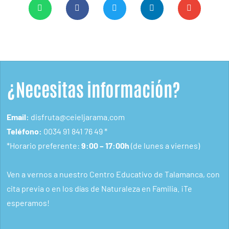
¿Necesitas información?
Email:
disfruta@ceieljarama.com
Teléfono:
0034 91 841 76 49
*
*Horario preferente:
9:00 – 17:00h
(de lunes a viernes)
Ven a vernos a
nuestro Centro Educativo de Talamanca
, con
cita previa o en los días de Naturaleza en Familia. ¡Te
esperamos!