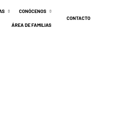
WHASTAPP
AS
CONÓCENOS
EMAIL
CONTACTO
91 841 76 49
ÁREA DE FAMILIAS
CONTACTO