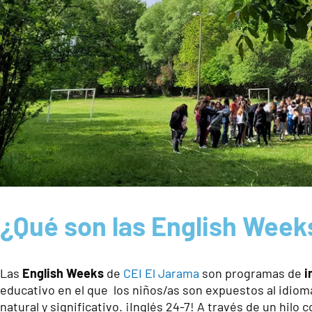
¿Qué son las English Week
Las
English Weeks
de
CEI El Jarama
son programas de
i
educativo en el que los niños/as son expuestos al idioma
natural y significativo. ¡Inglés 24-7! A través de un hilo