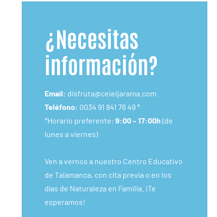
¿Necesitas
información?
Email:
disfruta@ceieljarama.com
Teléfono:
0034 91 841 76 49
*
*Horario preferente:
9:00 – 17:00h
(de
lunes a viernes)
Ven a vernos a
nuestro Centro Educativo
de Talamanca
, con cita previa o en los
días de Naturaleza en Familia. ¡Te
esperamos!